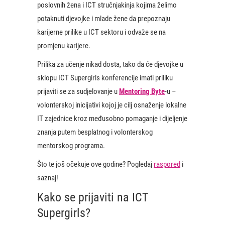
poslovnih žena i
ICT stručnjakinja kojima želimo
potaknuti djevojke i mlade žene da prepoznaju
karijerne prilike u ICT sektoru i odvaže se na
promjenu karijere.
Prilika za učenje nikad dosta, tako da će djevojke u
sklopu ICT Supergirls konferencije imati priliku
prijaviti se za sudjelovanje u
Mentoring Byte
-u –
volonterskoj inicijativi kojoj je cilj osnaženje lokalne
IT zajednice kroz međusobno pomaganje i dijeljenje
znanja putem besplatnog i volonterskog
mentorskog programa.
Što te još očekuje ove godine? Pogledaj
raspored
i
saznaj!
Kako se prijaviti na ICT
Supergirls?