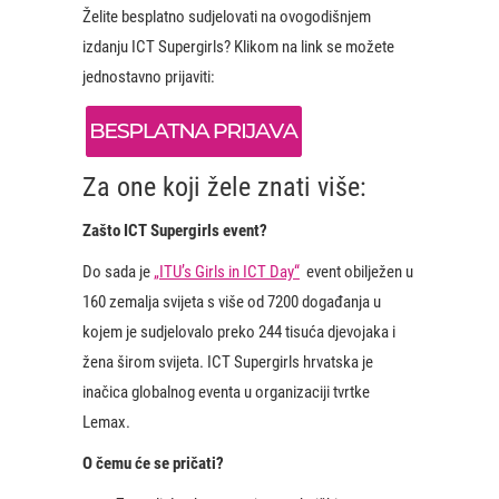
Želite besplatno sudjelovati na ovogodišnjem
izdanju ICT Supergirls? Klikom na link se možete
jednostavno prijaviti:
Za one koji žele znati više:
Zašto ICT Supergirls event?
Do sada je
„ITU’s Girls in ICT Day“
event obilježen u
160 zemalja svijeta s više od 7200 događanja u
kojem je sudjelovalo preko 244 tisuća djevojaka i
žena širom svijeta. ICT Supergirls hrvatska je
inačica globalnog eventa u organizaciji tvrtke
Lemax.
O čemu će se pričati?