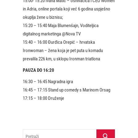
15:00- 15:20 Ivana Matić – osnivačica i CEO Women
in Adria, online portala koji već 6 godina uspješno
okuplja žene u biznisu;
15:20 – 15:40 Maja Blumenšajn, Voditeljica
digitalnog marketinga @Nova TV
15:40 – 16:00 Đurđica Orepić – hrvatska
Ironwoman – žena koja je pet puta u komadu
prevalila 226 km, u sklopu Ironman triatlona
PAUZA DO 16:20
16:30 – 16:45 Nagradna igra
16:45 – 17:15 Stand up comedy s Marinom Orsag
17:15 – 18:00 Druženje
Pretraži