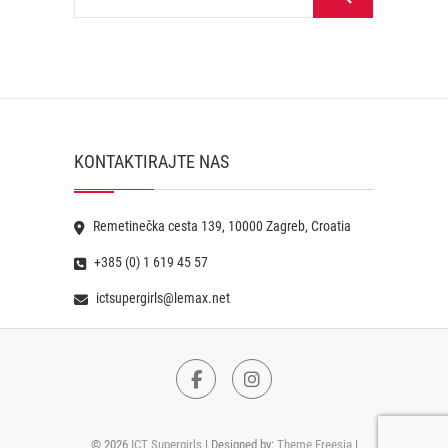
KONTAKTIRAJTE NAS
Remetinečka cesta 139, 10000 Zagreb, Croatia
+385 (0) 1 619 45 57
ictsupergirls@lemax.net
Facebook
Instagram
© 2026
ICT Supergirls
| Designed by:
Theme Freesia
|