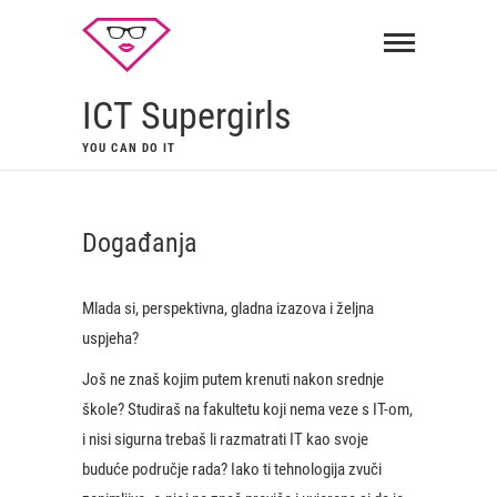
ICT Supergirls
YOU CAN DO IT
Događanja
Mlada si, perspektivna, gladna izazova i željna
uspjeha?
Još ne znaš kojim putem krenuti nakon srednje
škole? Studiraš na fakultetu koji nema veze s IT-om,
i nisi sigurna trebaš li razmatrati IT kao svoje
buduće područje rada? Iako ti tehnologija zvuči