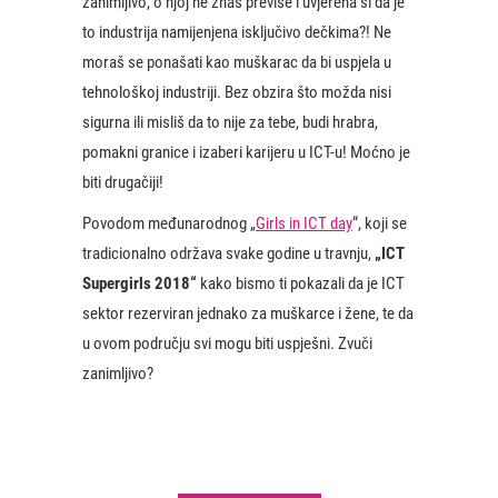
zanimljivo, o njoj ne znaš previše i uvjerena si da je
to industrija namijenjena isključivo dečkima?! Ne
moraš se ponašati kao muškarac da bi uspjela u
tehnološkoj industriji. Bez obzira što možda nisi
sigurna ili misliš da to nije za tebe, budi hrabra,
pomakni granice i izaberi karijeru u ICT-u! Moćno je
biti drugačiji!
Povodom međunarodnog „
Girls in ICT day
“, koji se
tradicionalno održava svake godine u travnju,
„ICT
Supergirls 2018“
kako bismo ti pokazali
da je ICT
sektor rezerviran jednako za muškarce i žene, te da
u ovom području svi mogu biti uspješni. Zvuči
zanimljivo?