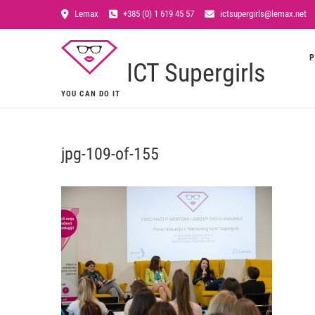
Lemax
+385 (0) 1 619 45 57
ictsupergirls@lemax.net
P
ICT Supergirls
YOU CAN DO IT
jpg-109-of-155