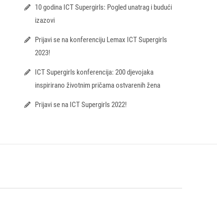
10 godina ICT Supergirls: Pogled unatrag i budući
izazovi
Prijavi se na konferenciju Lemax ICT Supergirls
2023!
ICT Supergirls konferencija: 200 djevojaka
inspirirano životnim pričama ostvarenih žena
Prijavi se na ICT Supergirls 2022!