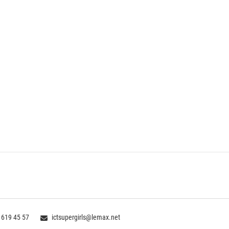
 619 45 57
ictsupergirls@lemax.net