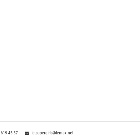
 619 45 57
ictsupergirls@lemax.net