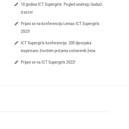
10 godina ICT Supergirls: Pogled unatrag i budući
izazovi
Prijavi se na konferenciju Lemax ICT Supergirls
2023!
ICT Supergirls konferencija: 200 djevojaka
inspirirano životnim pričama ostvarenih žena
Prijavi se na ICT Supergirls 2022!