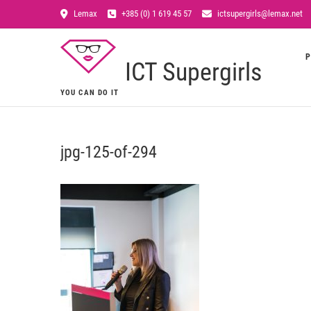
Lemax
+385 (0) 1 619 45 57
ictsupergirls@lemax.net
P
ICT Supergirls
YOU CAN DO IT
jpg-125-of-294