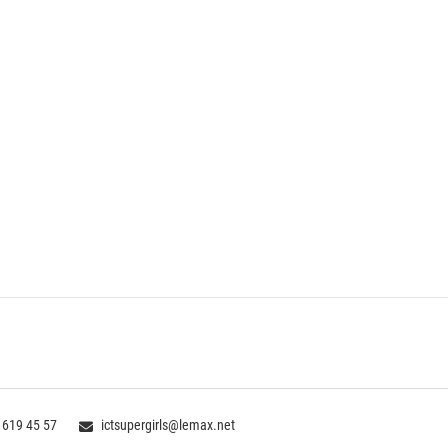
 619 45 57
ictsupergirls@lemax.net