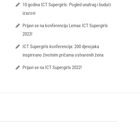
10 godina ICT Supergirls: Pogled unatrag i budući
izazovi
Prijavi se na konferenciju Lemax ICT Supergirls
2023!
ICT Supergirls konferencija: 200 djevojaka
inspirirano životnim pričama ostvarenih žena
Prijavi se na ICT Supergirls 2022!