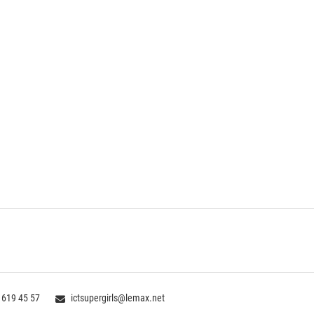
 619 45 57
ictsupergirls@lemax.net