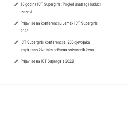
10 godina ICT Supergirls: Pogled unatrag i budući
izazovi
Prijavi se na konferenciju Lemax ICT Supergirls
2023!
ICT Supergirls konferencija: 200 djevojaka
inspirirano životnim pričama ostvarenih žena
Prijavi se na ICT Supergirls 2022!