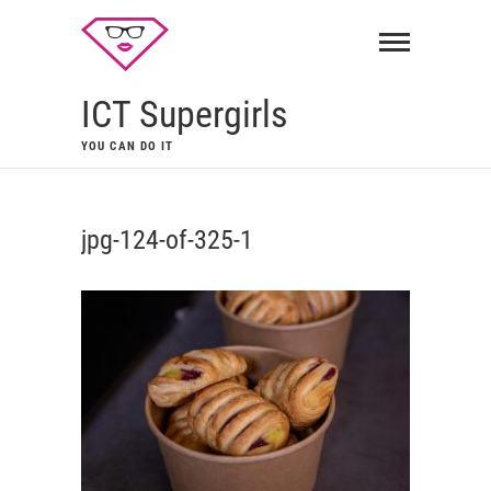
ICT Supergirls
YOU CAN DO IT
jpg-124-of-325-1