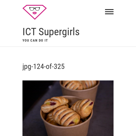
ICT Supergirls
YOU CAN DO IT
jpg-124-of-325