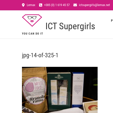
Lemax
+385 (0) 1 619 45 57
ictsupergirls@lemax.net
P
ICT Supergirls
YOU CAN DO IT
jpg-14-of-325-1