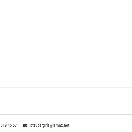
 619 45 57
ictsupergirls@lemax.net