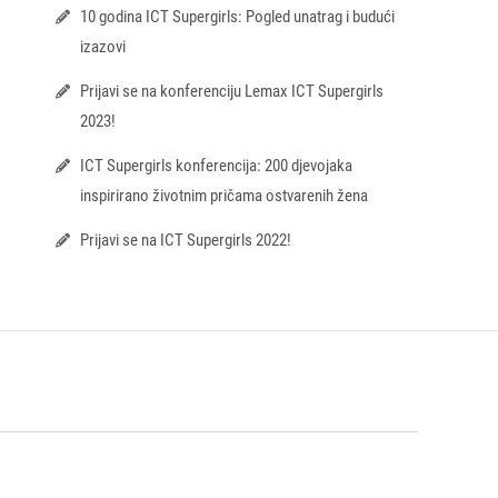
10 godina ICT Supergirls: Pogled unatrag i budući
izazovi
Prijavi se na konferenciju Lemax ICT Supergirls
2023!
ICT Supergirls konferencija: 200 djevojaka
inspirirano životnim pričama ostvarenih žena
Prijavi se na ICT Supergirls 2022!