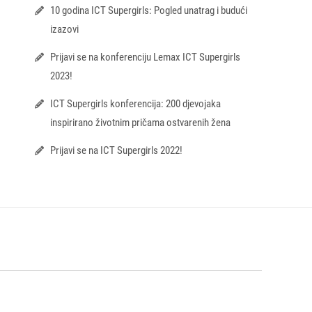
10 godina ICT Supergirls: Pogled unatrag i budući
izazovi
Prijavi se na konferenciju Lemax ICT Supergirls
2023!
ICT Supergirls konferencija: 200 djevojaka
inspirirano životnim pričama ostvarenih žena
Prijavi se na ICT Supergirls 2022!