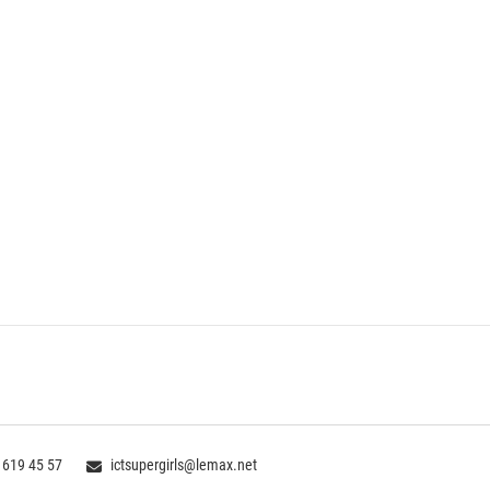
 619 45 57
ictsupergirls@lemax.net