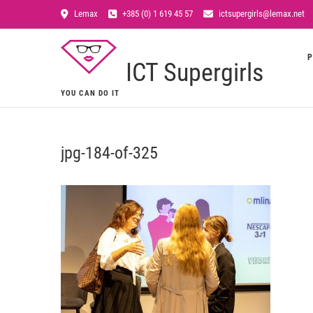
Lemax
+385 (0) 1 619 45 57
ictsupergirls@lemax.net
P
ICT Supergirls
YOU CAN DO IT
jpg-184-of-325