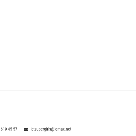
 619 45 57
ictsupergirls@lemax.net