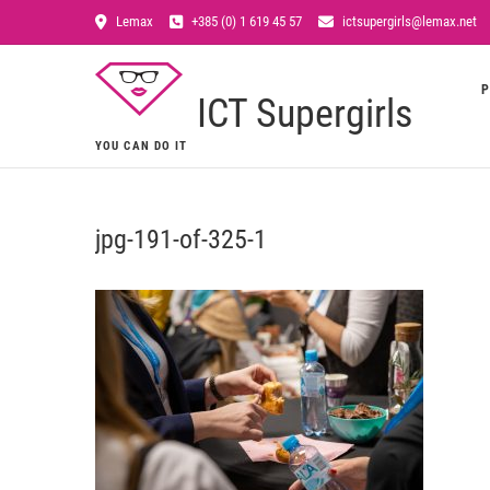
Lemax
+385 (0) 1 619 45 57
ictsupergirls@lemax.net
P
ICT Supergirls
YOU CAN DO IT
jpg-191-of-325-1