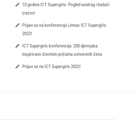
10 godina ICT Supergirls: Pogled unatrag i budući
izazovi
Prijavi se na konferenciju Lemax ICT Supergirls
2023!
ICT Supergirls konferencija: 200 djevojaka
inspirirano životnim pričama ostvarenih žena
Prijavi se na ICT Supergirls 2022!