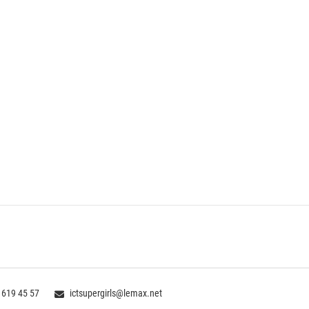
 619 45 57
ictsupergirls@lemax.net