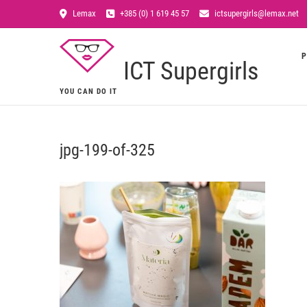
Lemax
+385 (0) 1 619 45 57
ictsupergirls@lemax.net
P
ICT Supergirls
YOU CAN DO IT
jpg-199-of-325