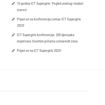
10 godina ICT Supergirls: Pogled unatrag i budući
izazovi
Prijavi se na konferenciju Lemax ICT Supergirls
2023!
ICT Supergirls konferencija: 200 djevojaka
inspirirano životnim pričama ostvarenih žena
Prijavi se na ICT Supergirls 2022!