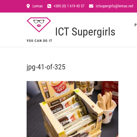
Lemax
+385 (0) 1 619 45 57
ictsupergirls@lemax.net
P
ICT Supergirls
YOU CAN DO IT
jpg-41-of-325