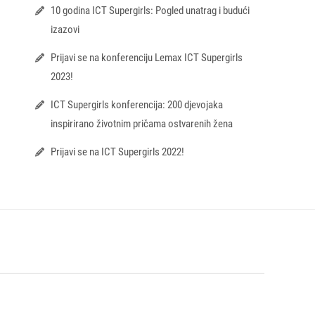
10 godina ICT Supergirls: Pogled unatrag i budući
izazovi
Prijavi se na konferenciju Lemax ICT Supergirls
2023!
ICT Supergirls konferencija: 200 djevojaka
inspirirano životnim pričama ostvarenih žena
Prijavi se na ICT Supergirls 2022!