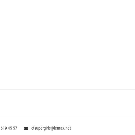
 619 45 57
ictsupergirls@lemax.net