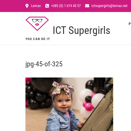
Lemax
+385 (0) 1 619 45 57
ictsupergirls@lemax.net
P
ICT Supergirls
YOU CAN DO IT
jpg-45-of-325