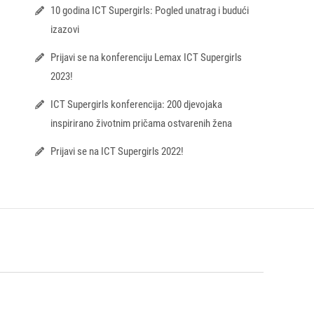
10 godina ICT Supergirls: Pogled unatrag i budući
izazovi
Prijavi se na konferenciju Lemax ICT Supergirls
2023!
ICT Supergirls konferencija: 200 djevojaka
inspirirano životnim pričama ostvarenih žena
Prijavi se na ICT Supergirls 2022!