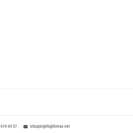
 619 45 57
ictsupergirls@lemax.net