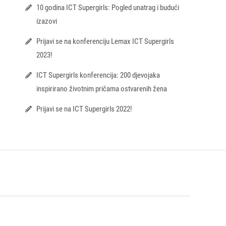
10 godina ICT Supergirls: Pogled unatrag i budući
izazovi
Prijavi se na konferenciju Lemax ICT Supergirls
2023!
ICT Supergirls konferencija: 200 djevojaka
inspirirano životnim pričama ostvarenih žena
Prijavi se na ICT Supergirls 2022!