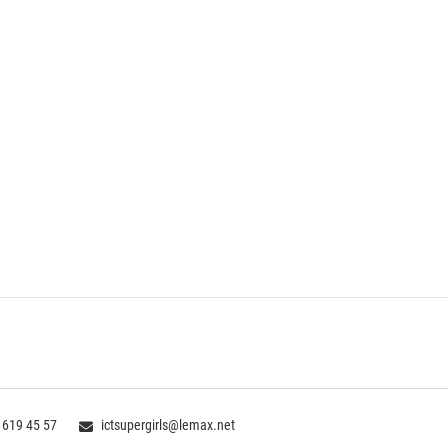
 619 45 57
ictsupergirls@lemax.net