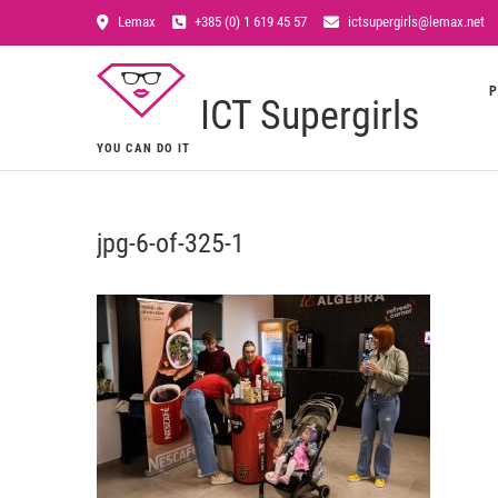
Lemax
+385 (0) 1 619 45 57
ictsupergirls@lemax.net
P
ICT Supergirls
YOU CAN DO IT
jpg-6-of-325-1