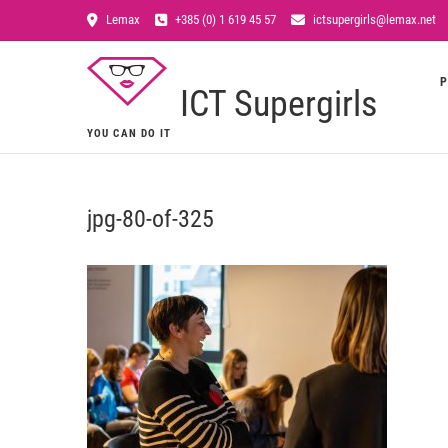
Lemax
+385 (0) 1 619 45 57
ictsupergirls@lemax.net
P
ICT Supergirls
YOU CAN DO IT
jpg-80-of-325