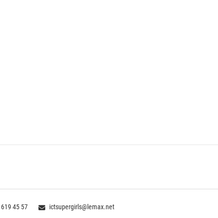
 619 45 57
ictsupergirls@lemax.net