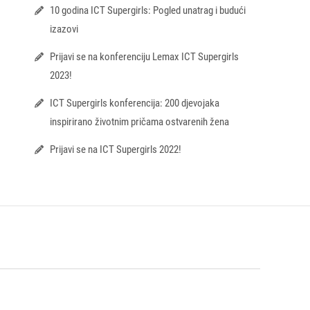
10 godina ICT Supergirls: Pogled unatrag i budući
izazovi
Prijavi se na konferenciju Lemax ICT Supergirls
2023!
ICT Supergirls konferencija: 200 djevojaka
inspirirano životnim pričama ostvarenih žena
Prijavi se na ICT Supergirls 2022!