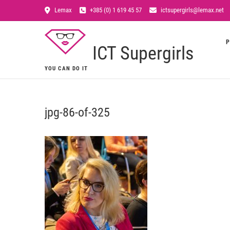
Lemax
+385 (0) 1 619 45 57
ictsupergirls@lemax.net
P
ICT Supergirls
YOU CAN DO IT
jpg-86-of-325