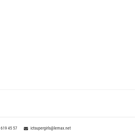
 619 45 57
ictsupergirls@lemax.net