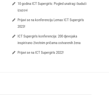
10 godina ICT Supergirls: Pogled unatrag i budući
izazovi
Prijavi se na konferenciju Lemax ICT Supergirls
2023!
ICT Supergirls konferencija: 200 djevojaka
inspirirano životnim pričama ostvarenih žena
Prijavi se na ICT Supergirls 2022!