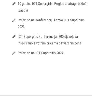
10 godina ICT Supergirls: Pogled unatrag i budući
izazovi
Prijavi se na konferenciju Lemax ICT Supergirls
2023!
ICT Supergirls konferencija: 200 djevojaka
inspirirano životnim pričama ostvarenih žena
Prijavi se na ICT Supergirls 2022!