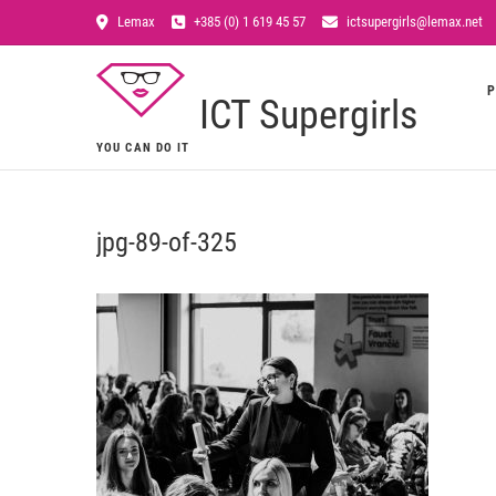
Lemax
+385 (0) 1 619 45 57
ictsupergirls@lemax.net
P
ICT Supergirls
YOU CAN DO IT
jpg-89-of-325