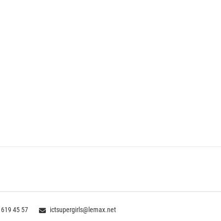
 619 45 57
ictsupergirls@lemax.net