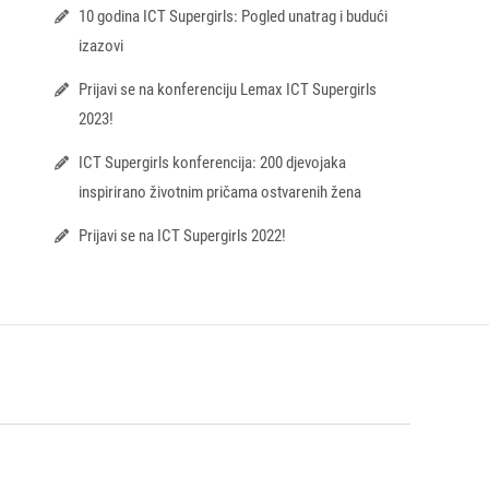
10 godina ICT Supergirls: Pogled unatrag i budući
izazovi
Prijavi se na konferenciju Lemax ICT Supergirls
2023!
ICT Supergirls konferencija: 200 djevojaka
inspirirano životnim pričama ostvarenih žena
Prijavi se na ICT Supergirls 2022!