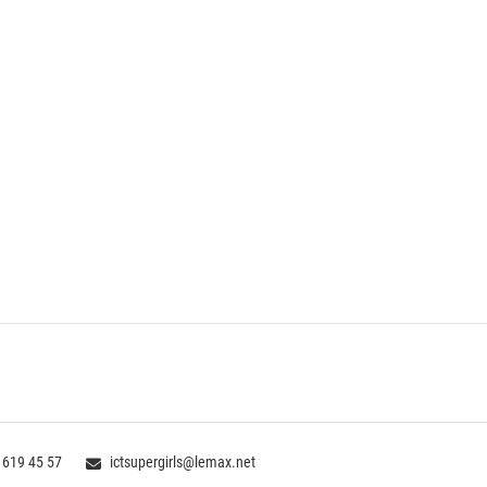
 619 45 57
ictsupergirls@lemax.net