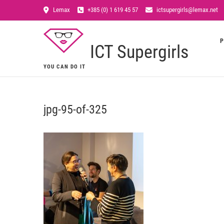
Lemax
+385 (0) 1 619 45 57
ictsupergirls@lemax.net
P
ICT Supergirls
YOU CAN DO IT
jpg-95-of-325