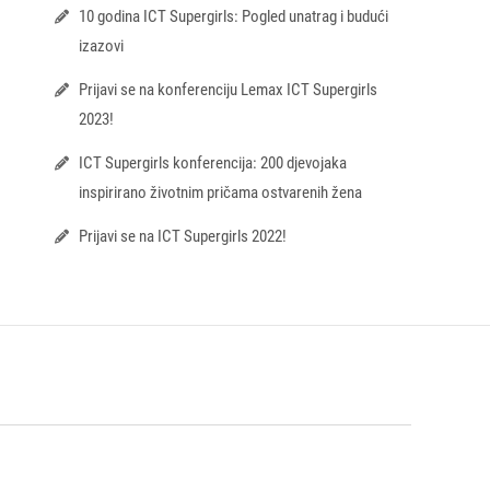
10 godina ICT Supergirls: Pogled unatrag i budući
izazovi
Prijavi se na konferenciju Lemax ICT Supergirls
2023!
ICT Supergirls konferencija: 200 djevojaka
inspirirano životnim pričama ostvarenih žena
Prijavi se na ICT Supergirls 2022!