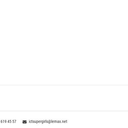
 619 45 57
ictsupergirls@lemax.net