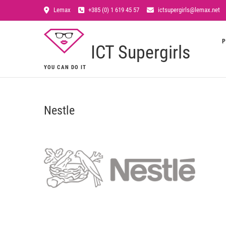
Lemax
+385 (0) 1 619 45 57
ictsupergirls@lemax.net
P
ICT Supergirls
YOU CAN DO IT
Nestle