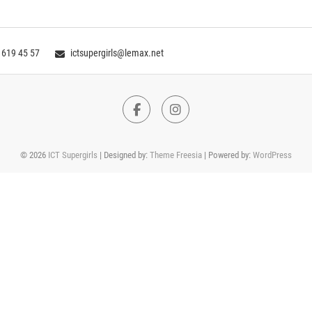
 619 45 57
ictsupergirls@lemax.net
Facebook
Instagram
© 2026
ICT Supergirls
| Designed by:
Theme Freesia
| Powered by:
WordPress