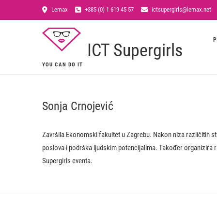
Lemax
+385 (0) 1 619 45 57
ictsupergirls@lemax.net
P
ICT Supergirls
YOU CAN DO IT
Sonja Crnojević
Završila Ekonomski fakultet u Zagrebu. Nakon niza različitih 
poslova i podrška ljudskim potencijalima. Također organizira r
Supergirls eventa.