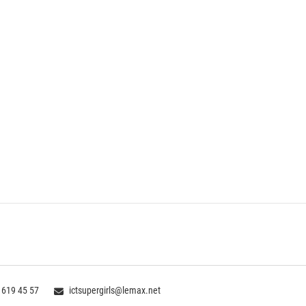
 619 45 57
ictsupergirls@lemax.net