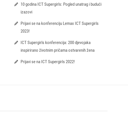
10 godina ICT Supergirls: Pogled unatrag i budući
izazovi
Prijavi se na konferenciju Lemax ICT Supergirls
2023!
ICT Supergirls konferencija: 200 djevojaka
inspirirano životnim pričama ostvarenih žena
Prijavi se na ICT Supergirls 2022!