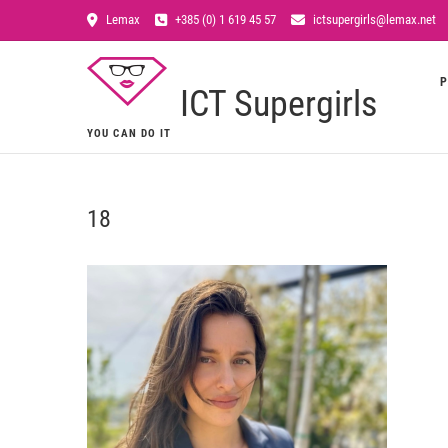
Lemax
+385 (0) 1 619 45 57
ictsupergirls@lemax.net
P
ICT Supergirls
YOU CAN DO IT
18