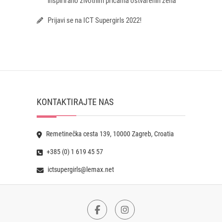
inspirirano životnim pričama ostvarenih žena
Prijavi se na ICT Supergirls 2022!
KONTAKTIRAJTE NAS
Remetinečka cesta 139, 10000 Zagreb, Croatia
+385 (0) 1 619 45 57
ictsupergirls@lemax.net
Facebook
Instagram