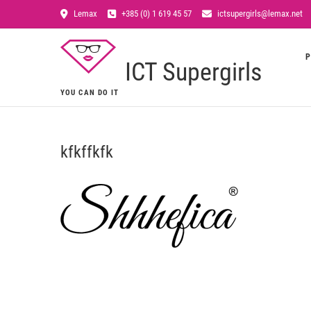
Lemax
+385 (0) 1 619 45 57
ictsupergirls@lemax.net
P
ICT Supergirls
YOU CAN DO IT
kfkffkfk