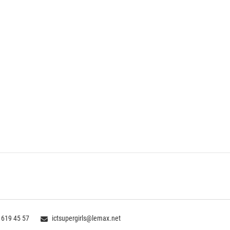
 619 45 57
ictsupergirls@lemax.net