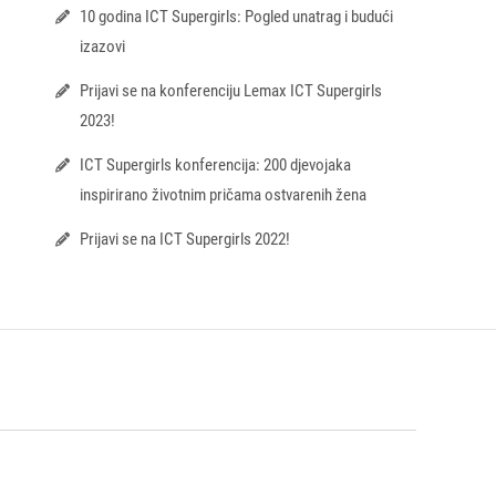
10 godina ICT Supergirls: Pogled unatrag i budući
izazovi
Prijavi se na konferenciju Lemax ICT Supergirls
2023!
ICT Supergirls konferencija: 200 djevojaka
inspirirano životnim pričama ostvarenih žena
Prijavi se na ICT Supergirls 2022!