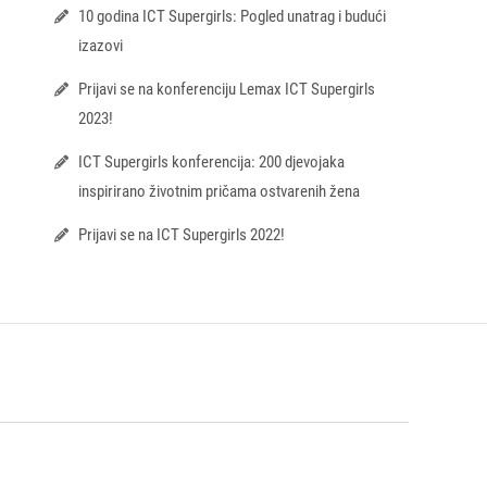
10 godina ICT Supergirls: Pogled unatrag i budući
izazovi
Prijavi se na konferenciju Lemax ICT Supergirls
2023!
ICT Supergirls konferencija: 200 djevojaka
inspirirano životnim pričama ostvarenih žena
Prijavi se na ICT Supergirls 2022!