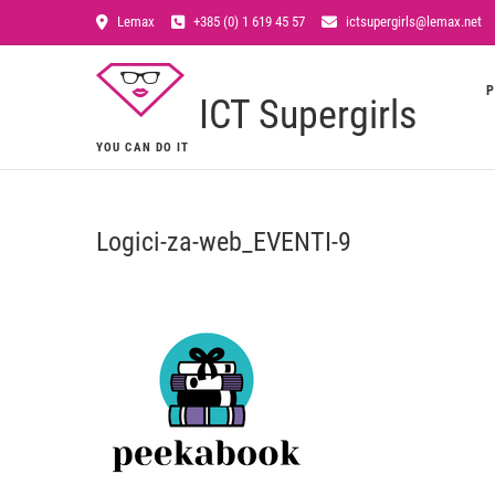
Lemax
+385 (0) 1 619 45 57
ictsupergirls@lemax.net
P
ICT Supergirls
YOU CAN DO IT
Logici-za-web_EVENTI-9