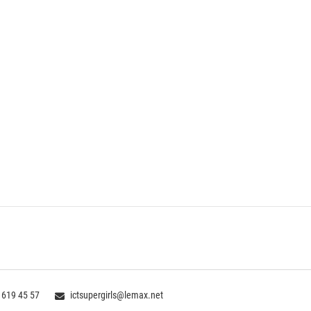
 619 45 57
ictsupergirls@lemax.net