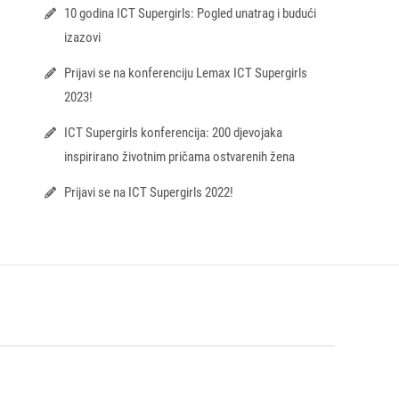
10 godina ICT Supergirls: Pogled unatrag i budući
izazovi
Prijavi se na konferenciju Lemax ICT Supergirls
2023!
ICT Supergirls konferencija: 200 djevojaka
inspirirano životnim pričama ostvarenih žena
Prijavi se na ICT Supergirls 2022!