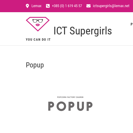
Lemax
+385 (0) 1 619 45 57
ictsupergirls@lemax.net
P
ICT Supergirls
YOU CAN DO IT
Popup