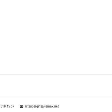
 619 45 57
ictsupergirls@lemax.net