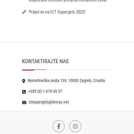
inspirirano životnim pričama ostvarenih žena
Prijavi se na ICT Supergirls 2022!
KONTAKTIRAJTE NAS
Remetinečka cesta 139, 10000 Zagreb, Croatia
+385 (0) 1 619 45 57
ictsupergirls@lemax.net
Facebook
Instagram