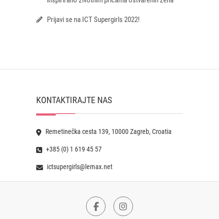
inspirirano životnim pričama ostvarenih žena
Prijavi se na ICT Supergirls 2022!
KONTAKTIRAJTE NAS
Remetinečka cesta 139, 10000 Zagreb, Croatia
+385 (0) 1 619 45 57
ictsupergirls@lemax.net
Facebook
Instagram