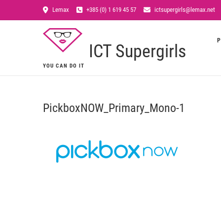
Lemax
+385 (0) 1 619 45 57
ictsupergirls@lemax.net
P
ICT Supergirls
YOU CAN DO IT
PickboxNOW_Primary_Mono-1