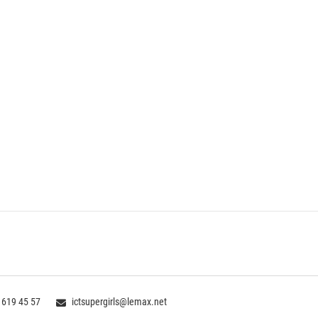
 619 45 57
ictsupergirls@lemax.net