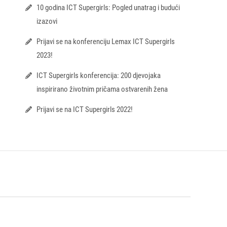
10 godina ICT Supergirls: Pogled unatrag i budući
izazovi
Prijavi se na konferenciju Lemax ICT Supergirls
2023!
ICT Supergirls konferencija: 200 djevojaka
inspirirano životnim pričama ostvarenih žena
Prijavi se na ICT Supergirls 2022!