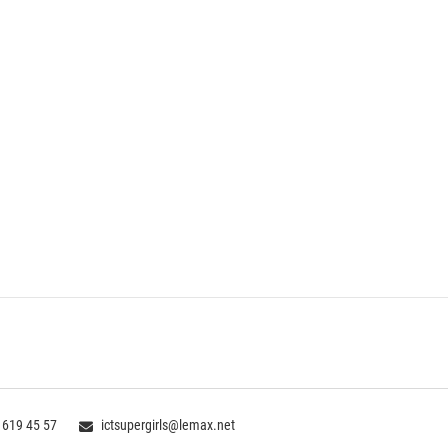
 619 45 57
ictsupergirls@lemax.net