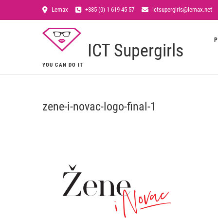
Lemax
+385 (0) 1 619 45 57
ictsupergirls@lemax.net
P
ICT Supergirls
YOU CAN DO IT
zene-i-novac-logo-final-1