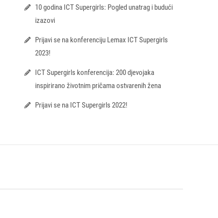
10 godina ICT Supergirls: Pogled unatrag i budući
izazovi
Prijavi se na konferenciju Lemax ICT Supergirls
2023!
ICT Supergirls konferencija: 200 djevojaka
inspirirano životnim pričama ostvarenih žena
Prijavi se na ICT Supergirls 2022!