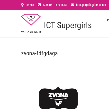
Lemax
+385 (0) 1 619 45 57
ictsupergirls@lemax.net
P
ICT Supergirls
YOU CAN DO IT
zvona-fdfgdaga