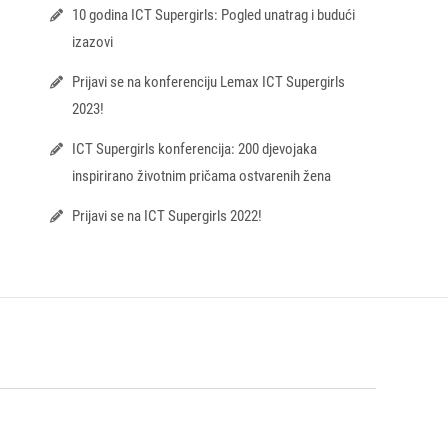
10 godina ICT Supergirls: Pogled unatrag i budući
izazovi
Prijavi se na konferenciju Lemax ICT Supergirls
2023!
ICT Supergirls konferencija: 200 djevojaka
inspirirano životnim pričama ostvarenih žena
Prijavi se na ICT Supergirls 2022!