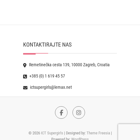
KONTAKTIRAJTE NAS
Remetinečka cesta 139, 10000 Zagreb, Croatia
+385 (0) 1 619 45 57
ictsupergirls@lemax.net
Facebook
Instagram
© 2026
ICT Supergirls
| Designed by:
Theme Freesia
|
Powered by:
WordPress