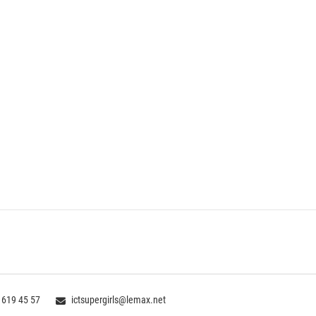
 619 45 57
ictsupergirls@lemax.net