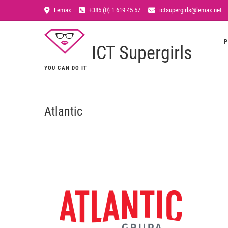
Lemax
+385 (0) 1 619 45 57
ictsupergirls@lemax.net
P
ICT Supergirls
YOU CAN DO IT
Atlantic