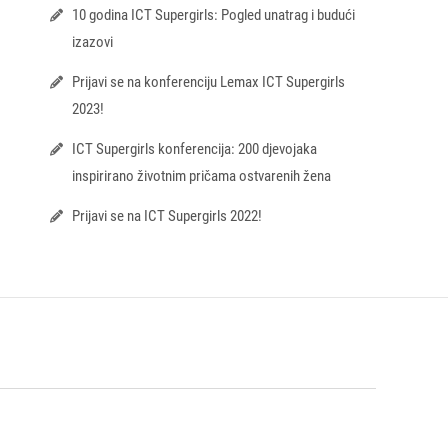
10 godina ICT Supergirls: Pogled unatrag i budući
izazovi
Prijavi se na konferenciju Lemax ICT Supergirls
2023!
ICT Supergirls konferencija: 200 djevojaka
inspirirano životnim pričama ostvarenih žena
Prijavi se na ICT Supergirls 2022!