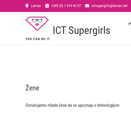
Lemax
+385 (0) 1 619 45 57
ictsupergirls@lemax.net
P
ICT Supergirls
YOU CAN DO IT
Žene
Osnažujemo mlade žene da se upoznaju s tehnologijom