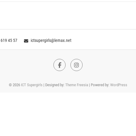
 619 45 57
ictsupergirls@lemax.net
Facebook
Instagram
© 2026
ICT Supergirls
| Designed by:
Theme Freesia
| Powered by:
WordPress