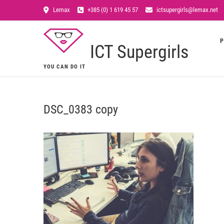
Lemax
+385 (0) 1 619 45 57
ictsupergirls@lemax.net
P
ICT Supergirls
YOU CAN DO IT
DSC_0383 copy