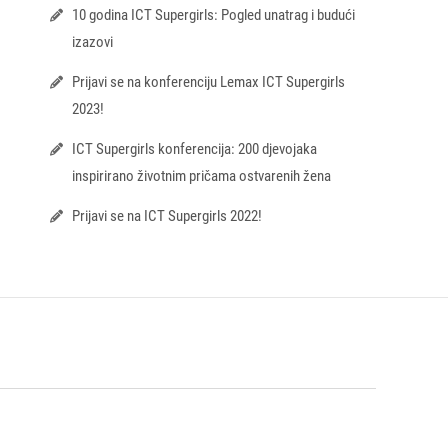
10 godina ICT Supergirls: Pogled unatrag i budući
izazovi
Prijavi se na konferenciju Lemax ICT Supergirls
2023!
ICT Supergirls konferencija: 200 djevojaka
inspirirano životnim pričama ostvarenih žena
Prijavi se na ICT Supergirls 2022!