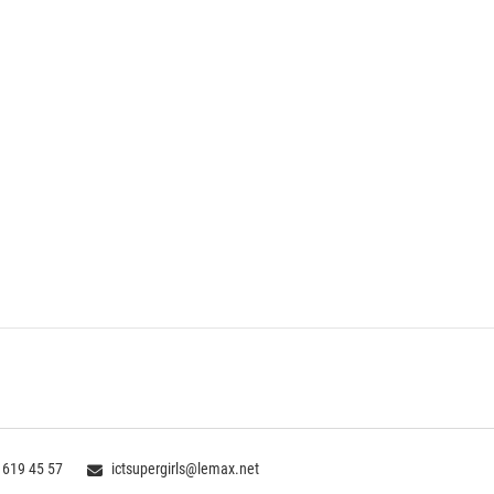
 619 45 57
ictsupergirls@lemax.net