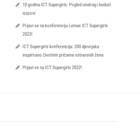
10 godina ICT Supergirls: Pogled unatrag i budući
izazovi
Prijavi se na konferenciju Lemax ICT Supergirls
2023!
ICT Supergirls konferencija: 200 djevojaka
inspirirano životnim pričama ostvarenih žena
Prijavi se na ICT Supergirls 2022!