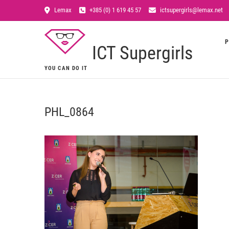
Lemax
+385 (0) 1 619 45 57
ictsupergirls@lemax.net
P
ICT Supergirls
YOU CAN DO IT
PHL_0864