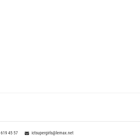
 619 45 57
ictsupergirls@lemax.net