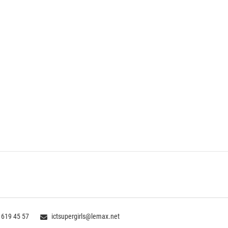
 619 45 57
ictsupergirls@lemax.net