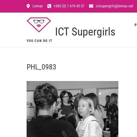
Lemax
+385 (0) 1 619 45 57
ictsupergirls@lemax.net
P
ICT Supergirls
YOU CAN DO IT
PHL_0983