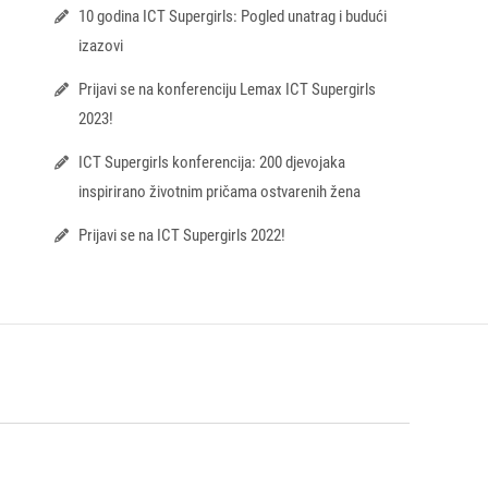
10 godina ICT Supergirls: Pogled unatrag i budući
izazovi
Prijavi se na konferenciju Lemax ICT Supergirls
2023!
ICT Supergirls konferencija: 200 djevojaka
inspirirano životnim pričama ostvarenih žena
Prijavi se na ICT Supergirls 2022!