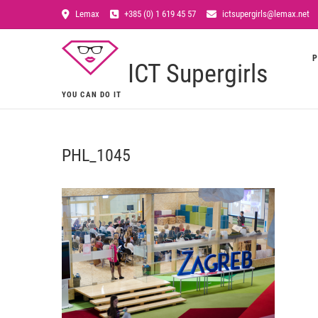
Lemax
+385 (0) 1 619 45 57
ictsupergirls@lemax.net
P
ICT Supergirls
YOU CAN DO IT
PHL_1045