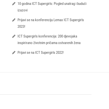
10 godina ICT Supergirls: Pogled unatrag i budući
izazovi
Prijavi se na konferenciju Lemax ICT Supergirls
2023!
ICT Supergirls konferencija: 200 djevojaka
inspirirano životnim pričama ostvarenih žena
Prijavi se na ICT Supergirls 2022!