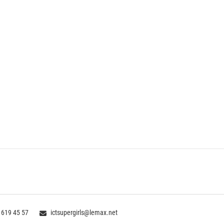
 619 45 57
ictsupergirls@lemax.net