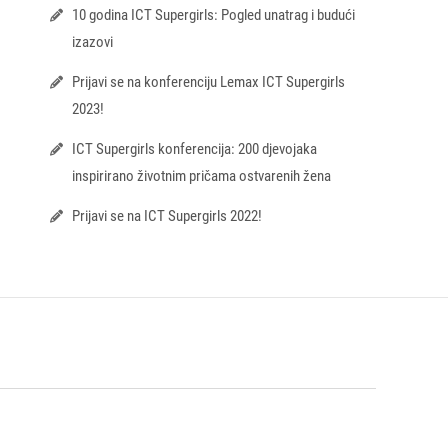
10 godina ICT Supergirls: Pogled unatrag i budući
izazovi
Prijavi se na konferenciju Lemax ICT Supergirls
2023!
ICT Supergirls konferencija: 200 djevojaka
inspirirano životnim pričama ostvarenih žena
Prijavi se na ICT Supergirls 2022!