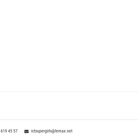
 619 45 57
ictsupergirls@lemax.net