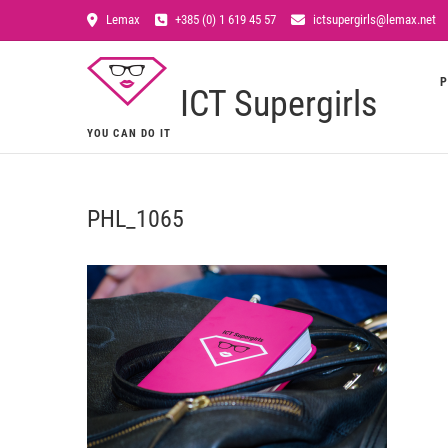
Lemax
+385 (0) 1 619 45 57
ictsupergirls@lemax.net
P
ICT Supergirls
YOU CAN DO IT
PHL_1065