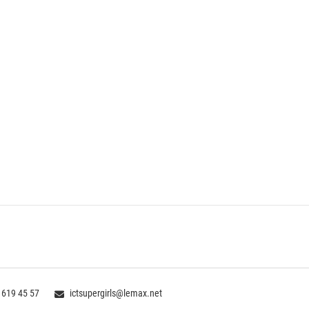
 619 45 57
ictsupergirls@lemax.net