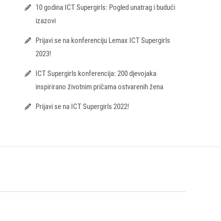
10 godina ICT Supergirls: Pogled unatrag i budući
izazovi
Prijavi se na konferenciju Lemax ICT Supergirls
2023!
ICT Supergirls konferencija: 200 djevojaka
inspirirano životnim pričama ostvarenih žena
Prijavi se na ICT Supergirls 2022!