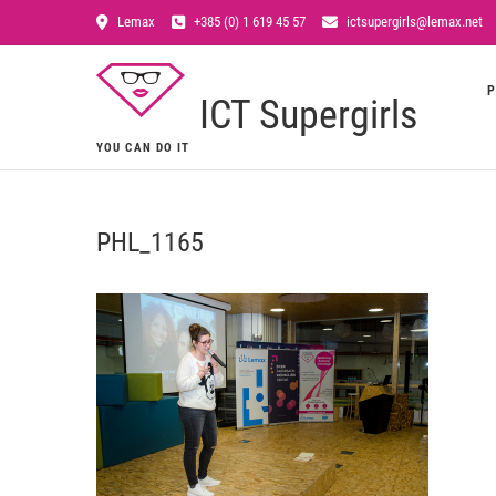
Lemax
+385 (0) 1 619 45 57
ictsupergirls@lemax.net
P
ICT Supergirls
YOU CAN DO IT
PHL_1165