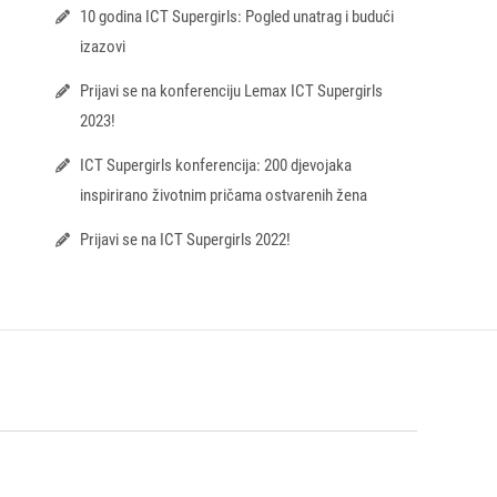
10 godina ICT Supergirls: Pogled unatrag i budući
izazovi
Prijavi se na konferenciju Lemax ICT Supergirls
2023!
ICT Supergirls konferencija: 200 djevojaka
inspirirano životnim pričama ostvarenih žena
Prijavi se na ICT Supergirls 2022!