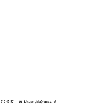
 619 45 57
ictsupergirls@lemax.net