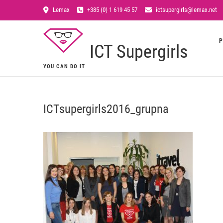
Lemax
+385 (0) 1 619 45 57
ictsupergirls@lemax.net
P
ICT Supergirls
YOU CAN DO IT
ICTsupergirls2016_grupna