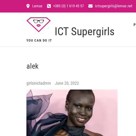
Lemax
+385 (0) 1 619 45 57
ictsupergirls@lemax.net
P
ICT Supergirls
YOU CAN DO IT
alek
girlsinictadmin
June 20, 2022