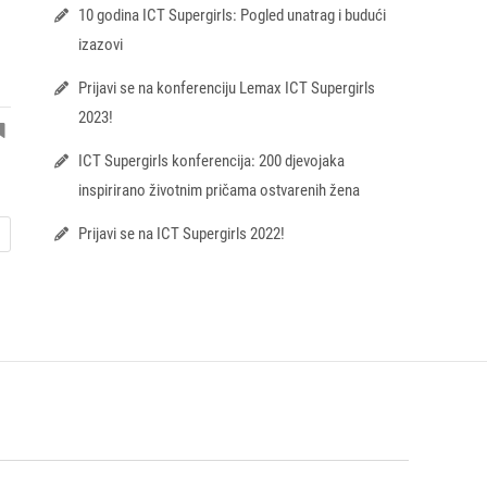
10 godina ICT Supergirls: Pogled unatrag i budući
izazovi
Prijavi se na konferenciju Lemax ICT Supergirls
2023!
ICT Supergirls konferencija: 200 djevojaka
inspirirano životnim pričama ostvarenih žena
Prijavi se na ICT Supergirls 2022!