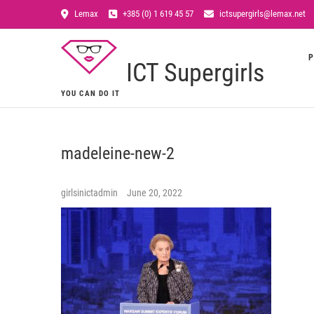
Lemax
+385 (0) 1 619 45 57
ictsupergirls@lemax.net
P
ICT Supergirls
YOU CAN DO IT
madeleine-new-2
girlsinictadmin
June 20, 2022