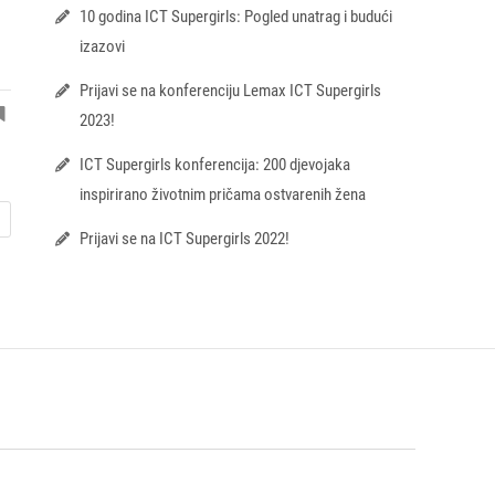
10 godina ICT Supergirls: Pogled unatrag i budući
izazovi
Prijavi se na konferenciju Lemax ICT Supergirls
2023!
ICT Supergirls konferencija: 200 djevojaka
inspirirano životnim pričama ostvarenih žena
Prijavi se na ICT Supergirls 2022!