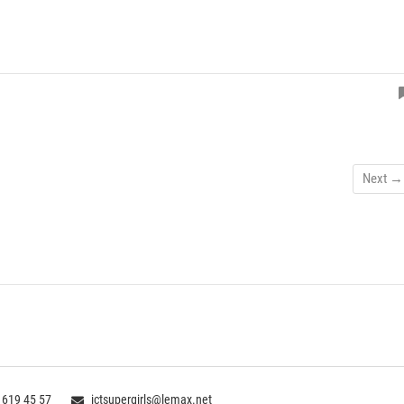
Next →
 619 45 57
ictsupergirls@lemax.net