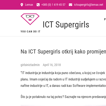
Lemax
+385 (0) 1 619 45 57
ictsupergirls@lemax.net
P
ICT Supergirls
YOU CAN DO IT
Na ICT Supergirls otkrij kako promijeni
girlsinictadmin
April 16, 2018
“IT industrija je industrija koja puno obećava, u kojoj se čov
planu. Imam osjećaj da radom u IT industriji sudjelujem u razvo
naftne industrije u IT, a danas radi kao Software implementati
Što ju je potaknulo na taj potez? Saznajte na njenom predavanj