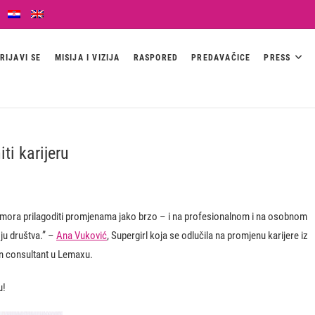
RIJAVI SE
MISIJA I VIZIJA
RASPORED
PREDAVAČICE
PRESS
ti karijeru
jek mora prilagoditi promjenama jako brzo – i na profesionalnom i na osobnom
ju društva.” –
Ana Vuković
, Supergirl koja se odlučila na promjenu karijere iz
on consultant u Lemaxu.
u!