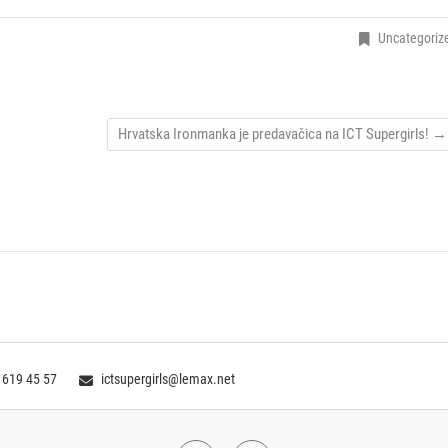
Uncategoriz
Hrvatska Ironmanka je predavačica na ICT Supergirls!
→
 619 45 57
ictsupergirls@lemax.net