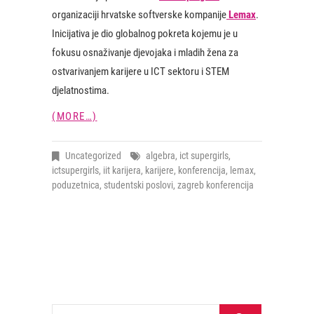
organizaciji hrvatske softverske kompanije
Lemax
.
Inicijativa je dio globalnog pokreta kojemu je u
fokusu osnaživanje djevojaka i mladih žena za
ostvarivanjem karijere u ICT sektoru i STEM
djelatnostima.
(MORE…)
Uncategorized
algebra
,
ict supergirls
,
ictsupergirls
,
iit karijera
,
karijere
,
konferencija
,
lemax
,
poduzetnica
,
studentski poslovi
,
zagreb konferencija
Pretraži