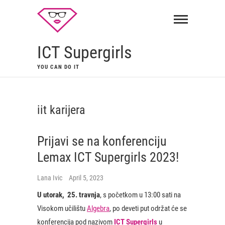
ICT Supergirls
YOU CAN DO IT
iit karijera
Prijavi se na konferenciju
Lemax ICT Supergirls 2023!
Lana Ivic
April 5, 2023
U utorak,
25. travnja
, s početkom u 13:00 sati na
Visokom učilištu
Algebra
, po deveti put održat će se
konferencija pod nazivom
ICT Supergirls
u