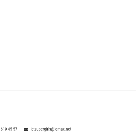
 619 45 57
ictsupergirls@lemax.net