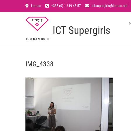
Lemax
+385 (0) 1 619 45 57
ictsupergirls@lemax.net
P
ICT Supergirls
YOU CAN DO IT
IMG_4338