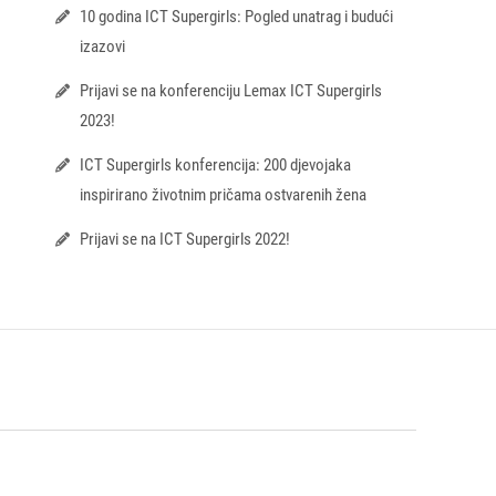
10 godina ICT Supergirls: Pogled unatrag i budući
izazovi
Prijavi se na konferenciju Lemax ICT Supergirls
2023!
ICT Supergirls konferencija: 200 djevojaka
inspirirano životnim pričama ostvarenih žena
Prijavi se na ICT Supergirls 2022!