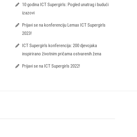
10 godina ICT Supergirls: Pogled unatrag i budući
izazovi
Prijavi se na konferenciju Lemax ICT Supergirls
2023!
ICT Supergirls konferencija: 200 djevojaka
inspirirano životnim pričama ostvarenih žena
Prijavi se na ICT Supergirls 2022!