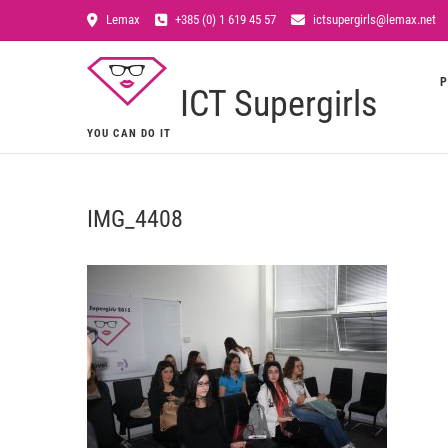
Lemax
+385 (0) 1 619 45 57
ictsupergirls@lemax.net
P
ICT Supergirls
YOU CAN DO IT
IMG_4408