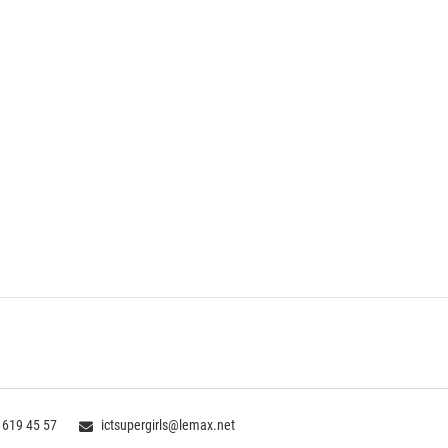
 619 45 57
ictsupergirls@lemax.net