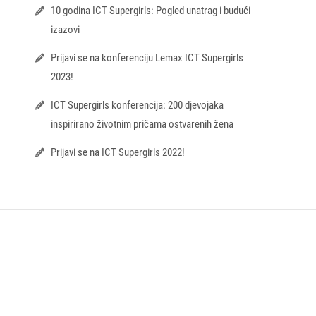
10 godina ICT Supergirls: Pogled unatrag i budući
izazovi
Prijavi se na konferenciju Lemax ICT Supergirls
2023!
ICT Supergirls konferencija: 200 djevojaka
inspirirano životnim pričama ostvarenih žena
Prijavi se na ICT Supergirls 2022!