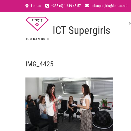
Lemax
+385 (0) 1 619 45 57
ictsupergirls@lemax.net
P
ICT Supergirls
YOU CAN DO IT
IMG_4425