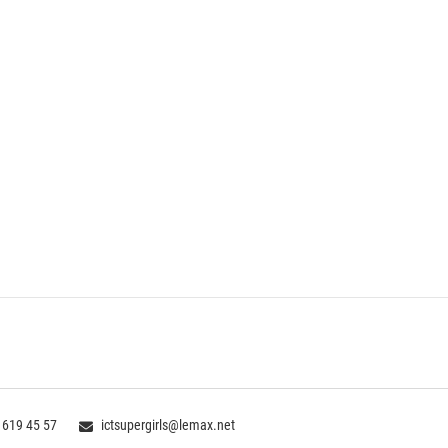
 619 45 57
ictsupergirls@lemax.net