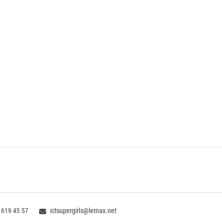
 619 45 57
ictsupergirls@lemax.net