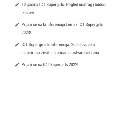
10 godina ICT Supergirls: Pogled unatrag i budući
izazovi
Prijavi se na konferenciju Lemax ICT Supergirls
2023!
ICT Supergirls konferencija: 200 djevojaka
inspirirano životnim pričama ostvarenih žena
Prijavi se na ICT Supergirls 2022!