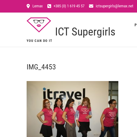
Lemax
+385 (0) 1 619 45 57
ictsupergirls@lemax.net
P
ICT Supergirls
YOU CAN DO IT
IMG_4453