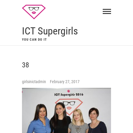
ICT Supergirls
YOU CAN DO IT
38
girlsinictadmin
February 27, 2017